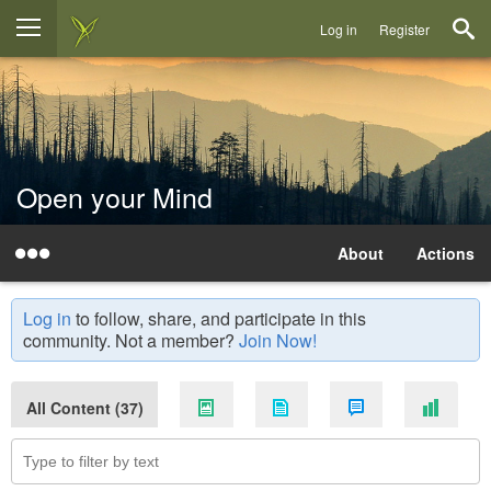
Log in
Register
Open your Mind
About
Actions
Log in
to follow, share, and participate in this
community. Not a member?
Join Now!
All Content (37)