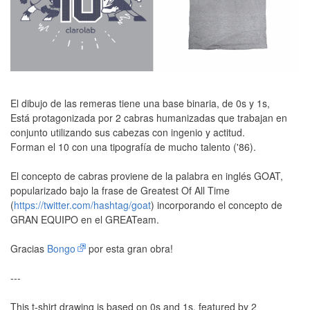
month
mon
El dibujo de las remeras tiene una base binaria, de 0s y 1s,
Está protagonizada por 2 cabras humanizadas que trabajan en
conjunto utilizando sus cabezas con ingenio y actitud.
Forman el 10 con una tipografía de mucho talento ('86).
El concepto de cabras proviene de la palabra en inglés GOAT,
popularizado bajo la frase de Greatest Of All Time
(
https://twitter.com/hashtag/goat
) incorporando el concepto de
GRAN EQUIPO en el GREATeam.
Gracias
Bongo
por esta gran obra!
---
This t-shirt drawing is based on 0s and 1s, featured by 2