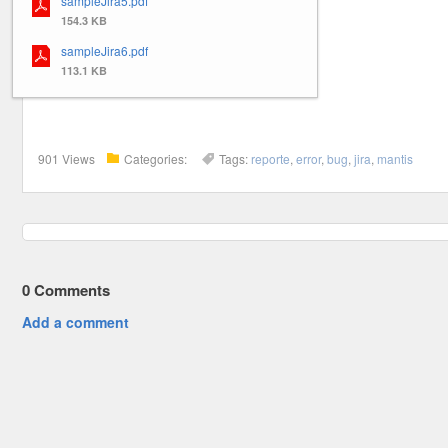
sampleJira5.pdf
154.3 KB
sampleJira6.pdf
113.1 KB
901 Views
Categories:
Tags:
reporte
,
error
,
bug
,
jira
,
mantis
0
Comments
Add a comment