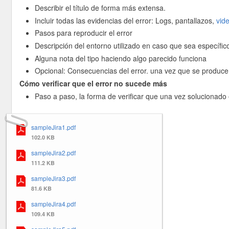
Describir el título de forma más extensa.
Incluir todas las evidencias del error: Logs, pantallazos,
vid
Pasos para reproducir el error
Descripción del entorno utilizado en caso que sea específic
Alguna nota del tipo haciendo algo parecido funciona
Opcional: Consecuencias del error. una vez que se produce e
Cómo verificar que el error no sucede más
Paso a paso, la forma de verificar que una vez solucionado 
sampleJira1.pdf
102.0 KB
sampleJira2.pdf
111.2 KB
sampleJira3.pdf
81.6 KB
sampleJira4.pdf
109.4 KB