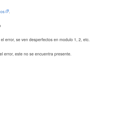
eos
.
o
l error, se ven desperfectos en modulo 1, 2, etc.
el error, este no se encuentra presente.