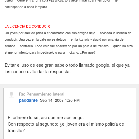
usted debe entrar una sola vez al cuarto y determinar cual interruptor le
corresponde a cada lampara.
LA LICENCIA DE CONDUCIR
Un joven por salir de prisa a encontrarse con sus amigos dejó olvidada la licencia de
conducir. Una vez en la calle no se detuvo en la luz roja y siguió por una vía de
sentido contrario. Todo esto fue observado por un policía de transito quien no hizo
el menor intento para impedírselo o para citarlo. ¿Por qué?
Evitar el uso de ese gran sabelo todo llamado google, el que ya
los conoce evite dar la respuesta.
Re: Pensamiento lateral
paddante
Sep 14, 2008 1:26 PM
El primero lo sé, así que me abstengo.
Con respecto al segundo: ¿el joven era el mismo policía de
tránsito?