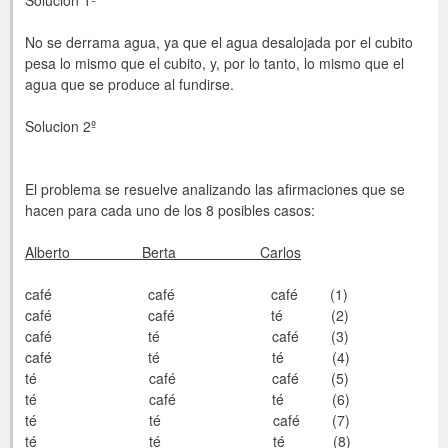
No se derrama agua, ya que el agua desalojada por el cubito
pesa lo mismo que el cubito, y, por lo tanto, lo mismo que el
agua que se produce al fundirse.
Solucion 2º
El problema se resuelve analizando las afirmaciones que se
hacen para cada uno de los 8 posibles casos:
Alberto
Berta
Carlos
café
café
café
(1)
café
café
té
(2)
café
té
café
(3)
café
té
té
(4)
té
café
café
(5)
té
café
té
(6)
té
té
café
(7)
té
té
té
(8)