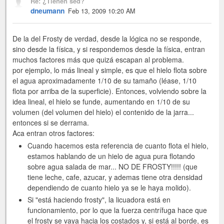
Re: ¿Tienen sed?
dneumann
Feb 13, 2009 10:20 AM
De la del Frosty de verdad, desde la lógica no se responde,
sino desde la física, y si respondemos desde la física, entran
muchos factores más que quizá escapan al problema.
por ejemplo, lo más lineal y simple, es que el hielo flota sobre
el agua aproximadamente 1/10 de su tamaño (léase, 1/10
flota por arriba de la superficie). Entonces, volviendo sobre la
idea lineal, el hielo se funde, aumentando en 1/10 de su
volumen (del volumen del hielo) el contenido de la jarra...
entonces si se derrama.
Aca entran otros factores:
Cuando hacemos esta referencia de cuanto flota el hielo,
estamos hablando de un hielo de agua pura flotando
sobre agua salada de mar... NO DE FROSTY!!!!! (que
tiene leche, cafe, azucar, y ademas tiene otra densidad
dependiendo de cuanto hielo ya se le haya molido).
Si "está haciendo frosty", la licuadora está en
funcionamiento, por lo que la fuerza centrífuga hace que
el frosty se vaya hacia los costados y, si está al borde, es