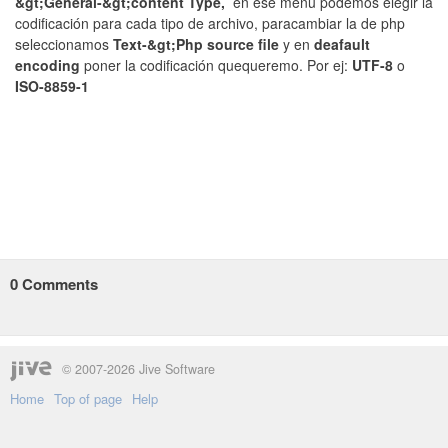
&gt;General-&gt;content Type,
en ese menu podemos elegir la
codificación para cada tipo de archivo, paracambiar la de php
seleccionamos
Text-&gt;Php source file
y en
deafault
encoding
poner la codificación quequeremo. Por ej:
UTF-8
o
ISO-8859-1
0
Comments
© 2007-2026 Jive Software
Home
Top of page
Help